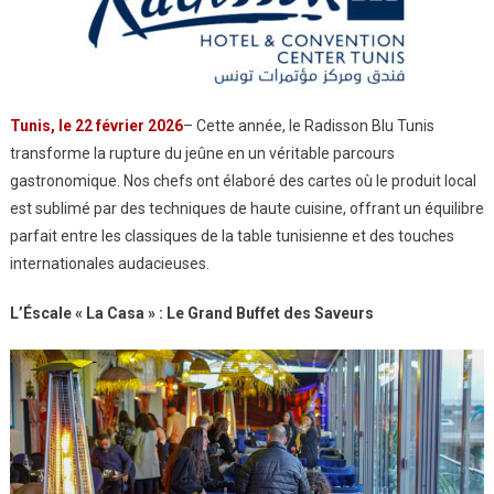
Le
Radisson
Blu
Tunis
Réinvente
Tunis, le 22 février 2026
– Cette année, le Radisson Blu Tunis
L’expérience
transforme la rupture du jeûne en un véritable parcours
Ramadanesque
gastronomique. Nos chefs ont élaboré des cartes où le produit local
Entre
est sublimé par des techniques de haute cuisine, offrant un équilibre
Authenticité
parfait entre les classiques de la table tunisienne et des touches
Et
internationales audacieuses.
Modernité
L’Éscale « La Casa » : Le Grand Buffet des Saveurs