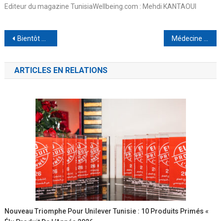
Editeur du magazine TunisiaWellbeing.com : Mehdi KANTAOUI
Navigation
Bientôt disponible : Vivez une expérience Samsung Galaxy Camera fluide pour une création de contenu facile
Médecine esthétique et bien-être : quand prendre soin de son apparence devient un acte de santé globale
de
ARTICLES EN RELATIONS
l’article
Nouveau Triomphe Pour Unilever Tunisie : 10 Produits Primés «