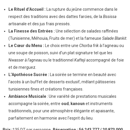
Le Rituel d’Accueil :
La rupture du jeûne commence dans le
respect des traditions avec des dattes farcies, de la
Bssissa
artisanale et des jus frais pressés.
La Finesse des Entrées :
Une sélection de salades raffinées
(Tunisienne, Méhouia, Fruits de mer) et la fameuse
Salade Blankit
.
Le Cœur du Menu :
Le choix entre une
Chorba frik
à l’agneau ou
une soupe de poisson, suivi d’un plat signature tel que les
Nwasser à l’agneau
ou le traditionnel
Kafteji
accompagné de foie
et de merguez.
L’Apothéose Sucrée :
La soirée se termine en beauté avec
l’accès à un buffet de desserts exclusif, mêlant pâtisseries
tunisiennes fines et créations françaises.
Ambiance Musicale
: Une variété de prestations musicales
accompagne la soirée, entre
oud
,
kanoun
et instruments
traditionnels, pour une atmosphère élégante et apaisante,
parfaitement en harmonie avec l’esprit du lieu.
Prix :
135 DT par personne
. Réservation : 56 243 777 / 20 873 000.