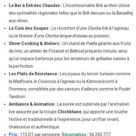
Le Bar à Entrées Chaudes :
L’incontournable
Brik au thon
côtoie
des spécialités régionales telles que le
Brik danouni
ou la
Banadhej
aux olives.
Le Coin des Soupes :
Le réconfort d’une
Chorba frik
à l’agneau
ou la finesse d’une
Chorba langue d’oiseau
au poisson.
Show-Cooking & Ateliers :
Un stand de
Paëlla
géante aux fruits
de mer, un atelier de
Fricassé
et
Batbout
préparés minute, ainsi
qu’un espace barbecue pour les amateurs de grillades saisies à
la perfection.
Les Plats de Résistance :
Les joyaux du terroir tunisien comme
la
Madfouna
, le
Couscous à l’agneau
ou la
Kamounia
sont à
l’honneur, complétés par des saveurs d’ailleurs comme le
Poulet
Tandoori
.
Ambiance & Animation
: La soirée est sublimée par l’animation
live assurée par la troupe
Chichkhane
, qui apporte une touche
festive et traditionnelle à l’expérience, pour un Iftar vivant,
chaleureux et authentique.
Prix
:
115 DT par personne.
Réservation
:
56 243 777.