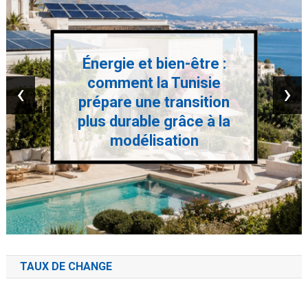
Énergie et bien-être :
comment la Tunisie
‹
›
prépare une transition
plus durable grâce à la
modélisation
TAUX DE CHANGE