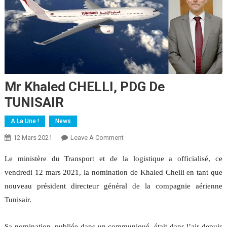
Mr Khaled CHELLI, PDG De
TUNISAIR
A La Une !
News
On
12 Mars 2021
Leave A Comment
Mr
Le ministère du Transport et de la logistique a officialisé, ce
Khaled
vendredi 12 mars 2021, la nomination de Khaled Chelli en tant que
CHELLI,
PDG
nouveau président directeur général de la compagnie aérienne
De
Tunisair.
TUNISAIR
Sa nomination, publiée dans un communiqué, était dans l’air depuis