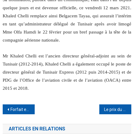
quelque jours et est devenue officielle, ce vendredi 12 mars 2021.
Khaled Chelli remplace ainsi Belgacem Tayaa, qui assurait l’intérim
en tant qu’administrateur délégué de Tunisair après avoir limogé
Mme Olfa Hamdi le 22 février pour un bref passage à la tête de la
compagnie aérienne nationale.
Mr Khaled Chelli est l’ancien directeur général-adjoint au sein de
Tunisair (2012-2014), Khaled Chelli a également occupé le poste de
directeur général de Tunisair Express (2012 puis 2014-2015) et de
PDG de l’Office de l’aviation civile et de l’aviation (OACA) entre
2015 et 2018.
Navigation
Forfait et cure thalasso en promo au centre « Wellbeing Thalasso » à Gammarth
Le prix du meilleur hôtel arabe: Hasdrubal Thalassa & Spa Hammamet
de
ARTICLES EN RELATIONS
l’article