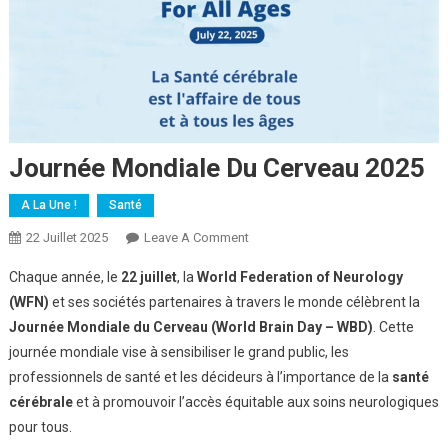
Journée Mondiale Du Cerveau 2025
A La Une !
Santé
On
22 Juillet 2025
Leave A Comment
Journée
Chaque année, le
22 juillet
, la
World Federation of Neurology
Mondiale
(WFN)
et ses sociétés partenaires à travers le monde célèbrent la
Du
Journée Mondiale du Cerveau (World Brain Day – WBD)
. Cette
Cerveau
journée mondiale vise à sensibiliser le grand public, les
2025
professionnels de santé et les décideurs à l’importance de la
santé
cérébrale
et à promouvoir l’accès équitable aux soins neurologiques
pour tous.