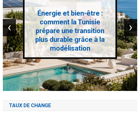
Énergie et bien-être :
comment la Tunisie
‹
›
prépare une transition
plus durable grâce à la
modélisation
TAUX DE CHANGE