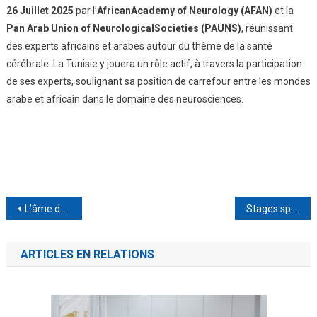
26 Juillet 2025
par l’
AfricanAcademy of Neurology (AFAN)
et la
Pan Arab Union of NeurologicalSocieties (PAUNS)
, réunissant
des experts africains et arabes autour du thème de la santé
cérébrale. La Tunisie y jouera un rôle actif, à travers la participation
de ses experts, soulignant sa position de carrefour entre les mondes
arabe et africain dans le domaine des neurosciences.
Navigation
L’âme de Djerba en un lieu : El Mouradi Djerba Menzel, escapade authentique
Stages sportifs : les complexes El Mouradi, l’alliance parfaite entre confort et performance
de
ARTICLES EN RELATIONS
l’article